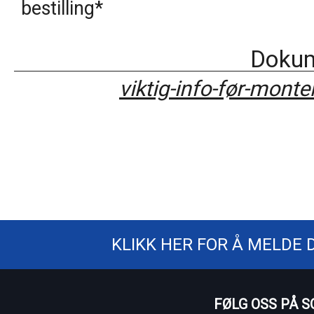
bestilling*
Dokum
viktig-info-før-monte
KLIKK HER FOR Å MELDE 
FØLG OSS PÅ S