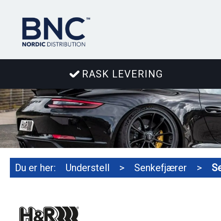
RASK LEVERING
Du er her:
Understell
>
Senkefjærer
>
S