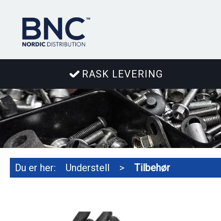
RASK LEVERING
Du er her:
Understell
>
Tilbehør