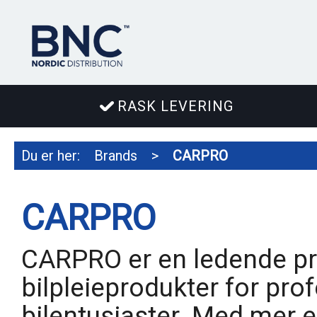
RASK LEVERING
Du er her:
Brands
>
CARPRO
CARPRO
CARPRO er en ledende pr
bilpleieprodukter for prof
bilentusiaster. Med mer en