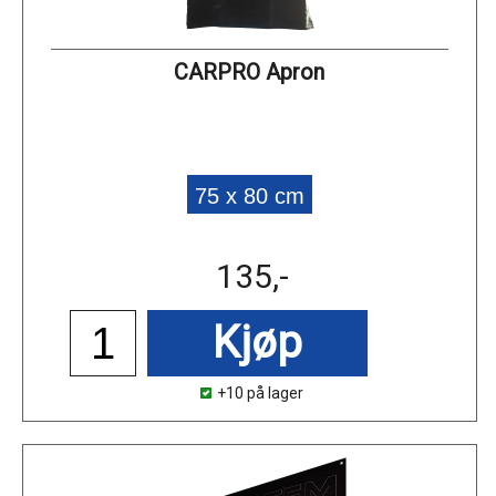
CARPRO Apron
75 x 80 cm
135,-
Kjøp
+10 på lager