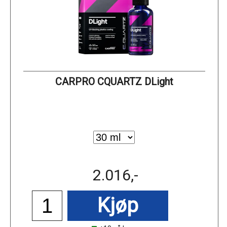
CARPRO CQUARTZ DLight
2.016,-
Kjøp