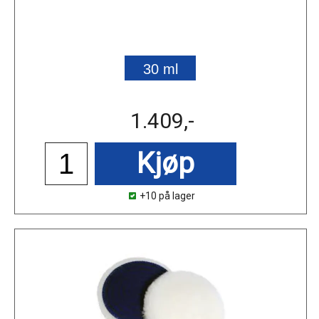
30 ml
1.409,-
Kjøp
+10 på lager