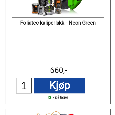
Foliatec kaliperlakk - Neon Green
660,-
Kjøp
7 på lager