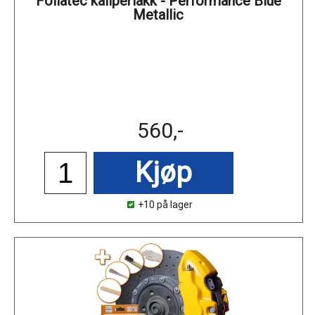
Foliatec kaliperlakk - Performance Blue
Metallic
560,-
Kjøp
+10 på lager