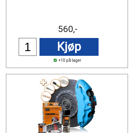
560,-
Kjøp
+10 på lager