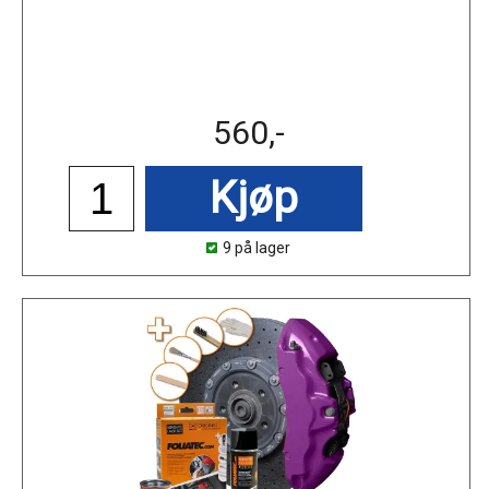
560,-
Kjøp
9 på lager