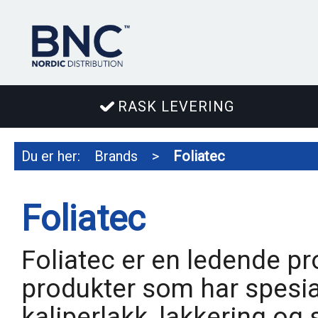
RASK LEVERING
Du er her:
Brands
>
Foliatec
Foliatec
Foliatec er en ledende pr
produkter som har spesial
kaliperlakk, lakkering og 