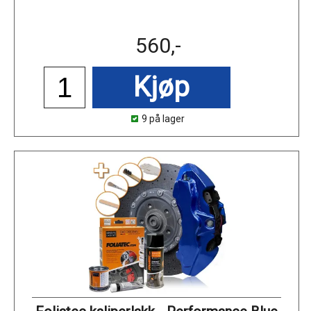
560,-
Kjøp
9 på lager