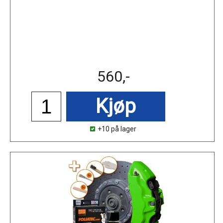
560,-
Kjøp
+10 på lager