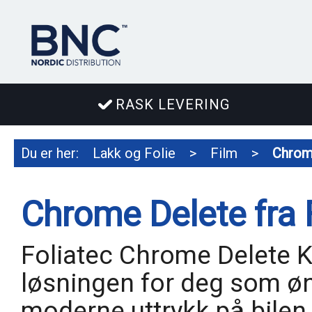
RASK LEVERING
Du er her:
Lakk og Folie
>
Film
>
Chrom
Chrome Delete fra 
Foliatec Chrome Delete Ki
løsningen for deg som øn
moderne uttrykk på bilen.