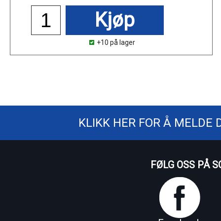
Kjøp
+10 på lager
KLIKK HER FOR Å MELDE 
FØLG OSS PÅ S