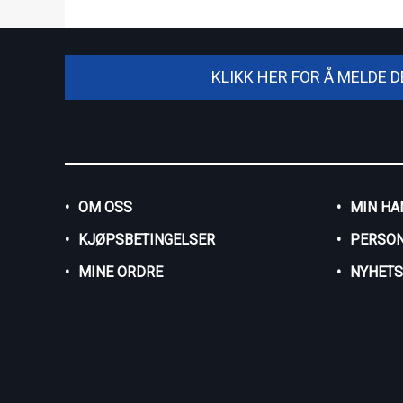
KLIKK HER FOR Å MELDE 
OM OSS
MIN HA
KJØPSBETINGELSER
PERSO
MINE ORDRE
NYHET