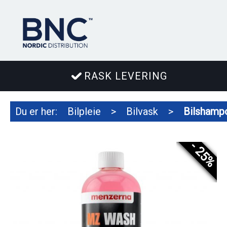
RASK LEVERING
Du er her:
Bilpleie
>
Bilvask
>
Bilshamp
- 25%