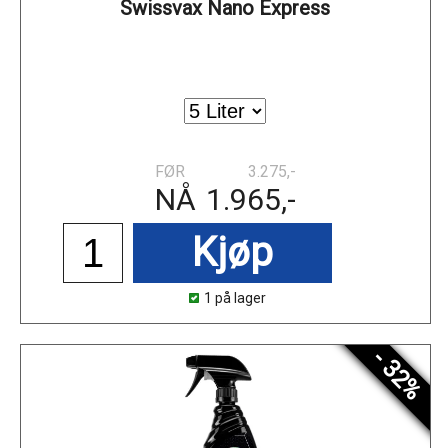
Swissvax Nano Express
FØR
3.275,-
NÅ
1.965,-
Kjøp
1 på lager
- 32%