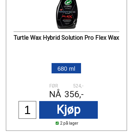
Turtle Wax Hybrid Solution Pro Flex Wax
680 ml
FØR
524,-
NÅ
356,-
Kjøp
2 på lager