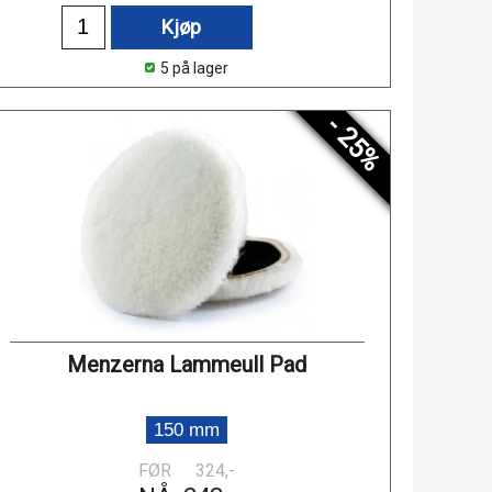
Kjøp
5 på lager
- 25%
Menzerna Lammeull Pad
150 mm
FØR
324,-