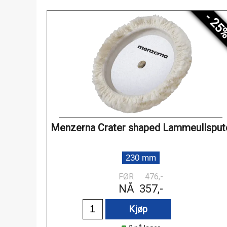
- 25
Menzerna Crater shaped Lammeullsput
230 mm
FØR
476,-
NÅ
357,-
Kjøp