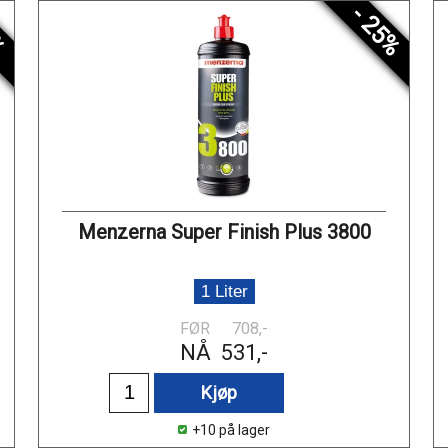
%
- 25%
Menzerna Super Finish Plus 3800
1 Liter
FØR
708,-
NÅ
531,-
Kjøp
+10 på lager