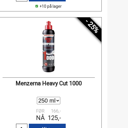
+10 på lager
- 25%
Menzerna Heavy Cut 1000
FØR
166,-
NÅ
125,-