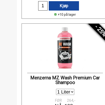
Kjøp
+10 på lager
- 25
Menzerna MZ Wash Premium Car
Shampoo
FØR
264,-