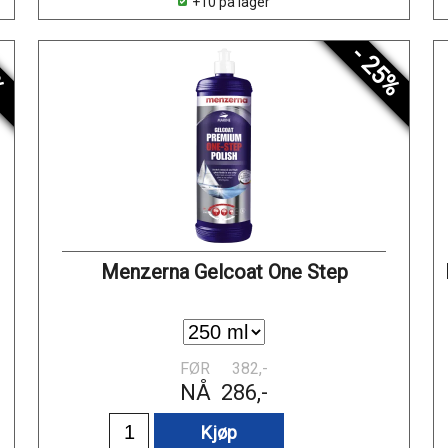
+10 på lager
%
- 25%
Menzerna Gelcoat One Step
FØR
382,-
NÅ
286,-
Kjøp