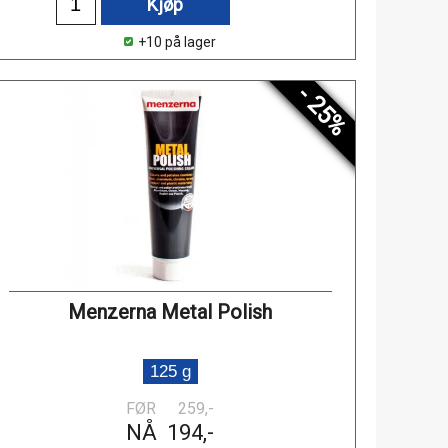
Kjøp
+10 på lager
- 25%
Menzerna Metal Polish
125 g
FØR
259,-
NÅ
194,-