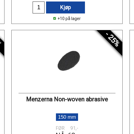
Kjøp
+10 på lager
%
- 25%
Menzerna Non-woven abrasive
150 mm
FØR
91,-