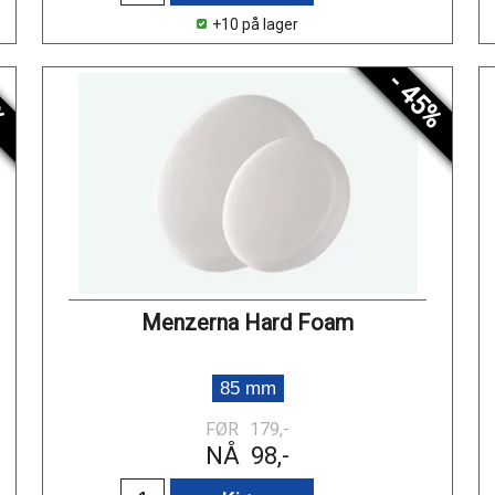
+10 på lager
%
- 45%
Menzerna Hard Foam
85 mm
FØR
179,-
NÅ
98,-