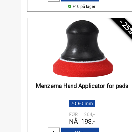
+10 på lager
- 25
Menzerna Hand Applicator for pads
70-90 mm
FØR
264,-
NÅ
198,-