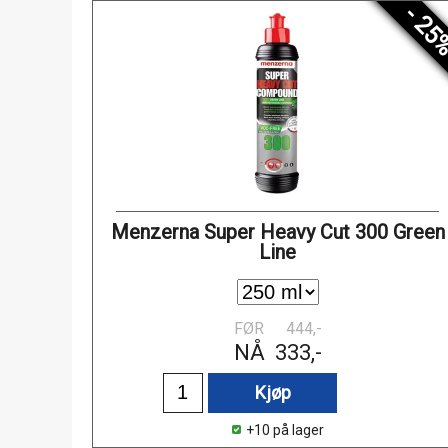
- 25
Menzerna Super Heavy Cut 300 Green
Line
FØR
444,-
NÅ
333,-
Kjøp
+10 på lager