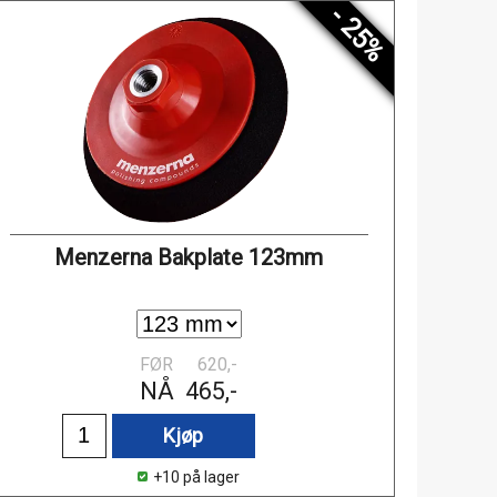
- 25%
Menzerna Bakplate 123mm
FØR
620,-
NÅ
465,-
Kjøp
+10 på lager