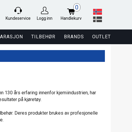
0
Kundeservice
Logg inn
Handlekurv
PARASJON
TILBEHØR
BRANDS
OUTLET
130 års erfaring innenfor kjemiindustrien, har
sultater på kjøretøy.
tilbehør. Deres produkter brukes av profesjonelle
e.