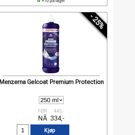
+10 på lager
- 25%
Menzerna Gelcoat Premium Protection
FØR
445,-
NÅ
334,-
Kjøp