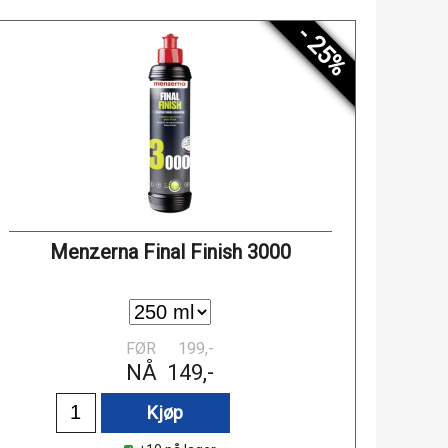
- 25%
Menzerna Final Finish 3000
FØR
199,-
NÅ
149,-
Kjøp