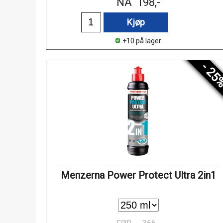
NÅ
198,-
Kjøp
+10 på lager
- 25
Menzerna Power Protect Ultra 2in1