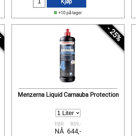
Kjøp
+10 på lager
%
- 25%
Menzerna Liquid Carnauba Protection
FØR
859,-
NÅ
644,-