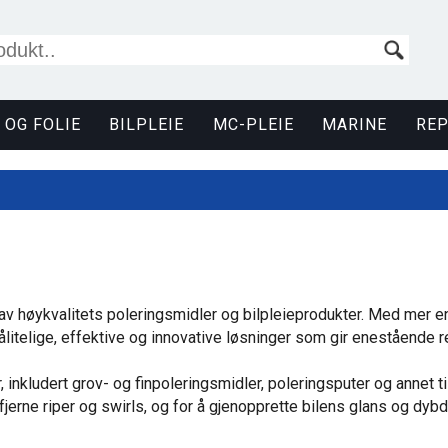
 OG FOLIE
BILPLEIE
MC-PLEIE
MARINE
RE
 høykvalitets poleringsmidler og bilpleieprodukter. Med mer enn 
litelige, effektive og innovative løsninger som gir enestående re
, inkludert grov- og finpoleringsmidler, poleringsputer og annet 
fjerne riper og swirls, og for å gjenopprette bilens glans og dybd