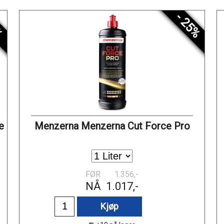
%
- 25%
e
Menzerna Menzerna Cut Force Pro
FØR
1.356,-
NÅ
1.017,-
Kjøp