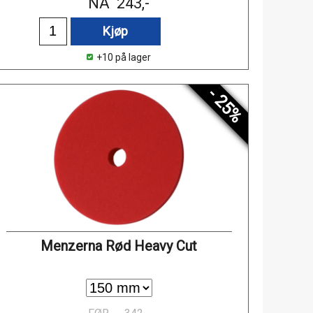
NÅ
243,-
Kjøp
+10 på lager
- 25%
Menzerna Rød Heavy Cut