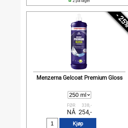
2 på lager
- 25
Menzerna Gelcoat Premium Gloss
FØR
338,-
NÅ
254,-
Kjøp