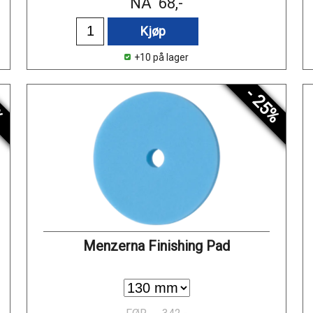
NÅ
68,-
Kjøp
+10 på lager
%
- 25%
Menzerna Finishing Pad