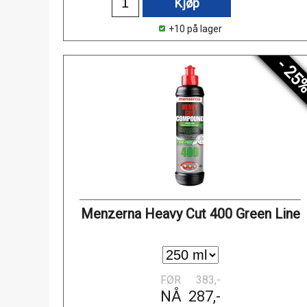
Kjøp
+10 på lager
- 25
Menzerna Heavy Cut 400 Green Line
FØR
383,-
NÅ
287,-