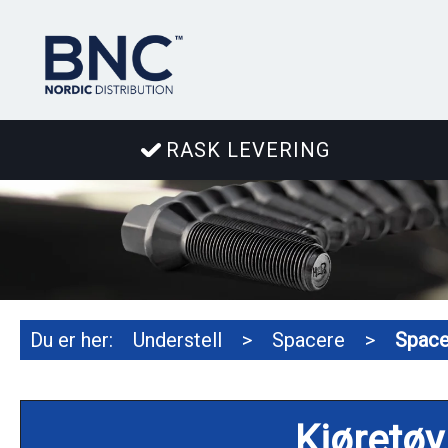
RASK LEVERING
Du er her:
Understell
>
Spacere
>
Space
Kjøretøy