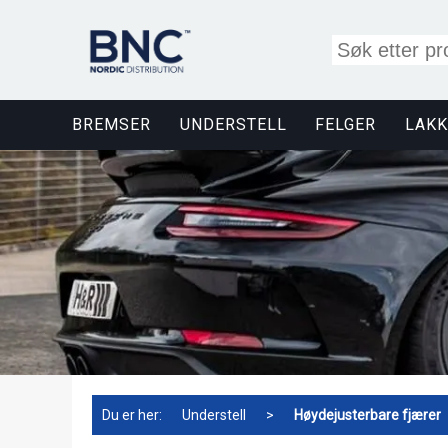
BREMSER
UNDERSTELL
FELGER
LAKK
Du er her:
Understell
>
Høydejusterbare fjærer