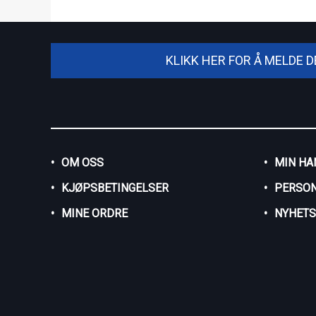
KLIKK HER FOR Å MELDE 
OM OSS
MIN HA
KJØPSBETINGELSER
PERSO
MINE ORDRE
NYHET