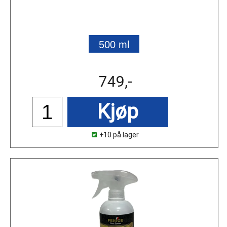
500 ml
749,-
Kjøp
+10 på lager