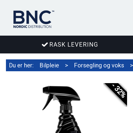
RASK LEVERING
Du er her:
Bilpleie
>
Forsegling og voks
>
- 32%