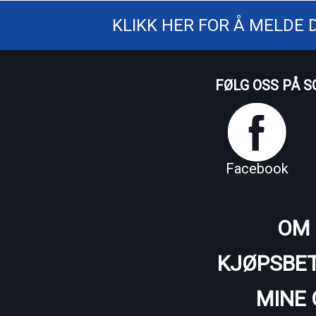
KLIKK HER FOR Å MELDE 
FØLG OSS PÅ S
Facebook
OM 
KJØPSBET
MINE 