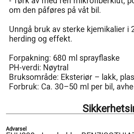
- Tørk av med ren mikrofiberklut, po
om den påføres på våt bil.
Unngå bruk av sterke kjemikalier i 
herding og effekt.
Forpakning: 680 ml sprayflaske
PH-verdi: Nøytral
Bruksområde: Eksteriør – lakk, plast
Forbruk: Ca. 30–50 ml per bil, avh
Sikkerhets
Advarsel