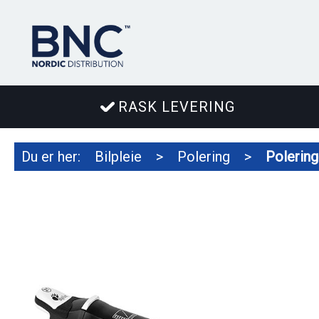
RASK LEVERING
Du er her:
Bilpleie
>
Polering
>
Polerin