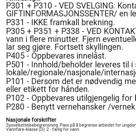
P301 + P310 - VED SVELGING: Konta
GIFTINFORMASJONSSENTER/ en le
P331 - IKKE framkall brekning.
P305 + P351 + P338 - VED KONTAKT
vann i flere minutter. Fjern eventuel
lar seg gjøre. Fortsett skyllingen.
P405 - Oppbevares innelåst.
P501 - Innhold/beholder leveres til
lokale/regionale/nasjonale/internasjo
P101 - Dersom det er nødvendig med
eller etikett for hånden.
P102 - Oppbevares utilgjengelig for 
P280 - Benytt vernehansker /vernek
Nasjonale forskrifter
Sysselsettelsebegrensning: Pass på å begrense arbeidet for ungdom
Vannfare-klasse (D): 2 - farlig for vann