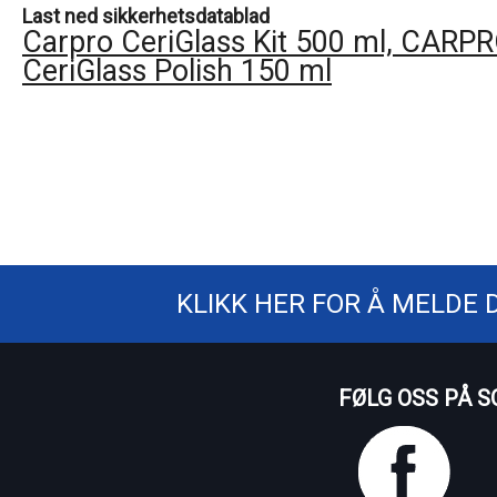
Last ned sikkerhetsdatablad
Carpro CeriGlass Kit 500 ml, CARP
CeriGlass Polish 150 ml
KLIKK HER FOR Å MELDE 
FØLG OSS PÅ S