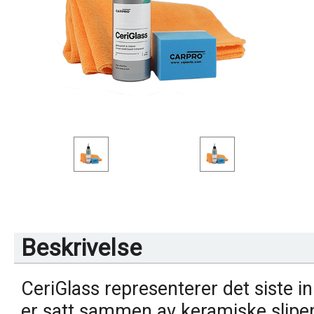
Beskrivelse
CeriGlass representerer det siste i
er satt sammen av keramiske slipem