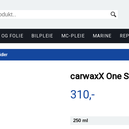
 OG FOLIE
BILPLEIE
MC-PLEIE
MARINE
RE
dler
carwaxX One S
310,-