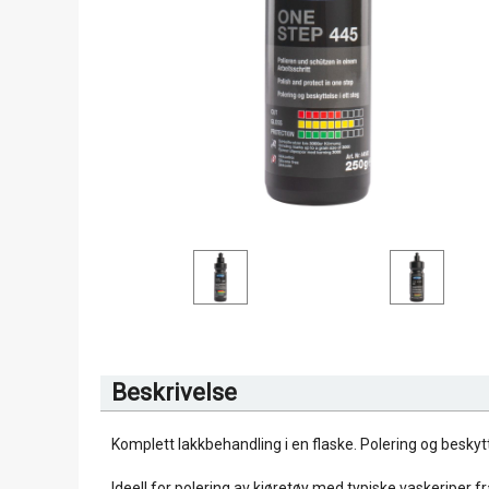
Beskrivelse
Komplett lakkbehandling i en flaske. Polering og beskytte
Ideell for polering av kjøretøy med typiske vaskeriper 