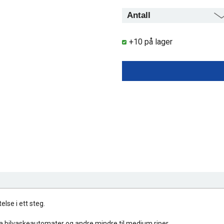
+10 på lager
lse i ett steg.
fra bilvaskeautomater og andre mindre til medium riper.