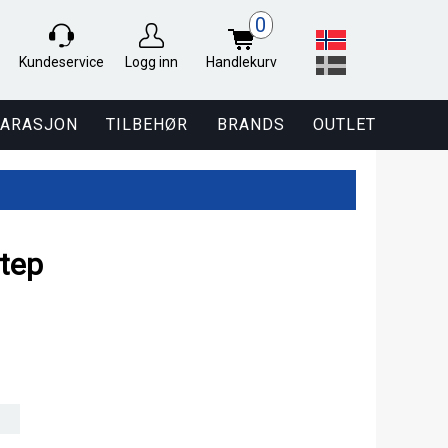
0
Kundeservice
Logg inn
Handlekurv
PARASJON
TILBEHØR
BRANDS
OUTLET
tep