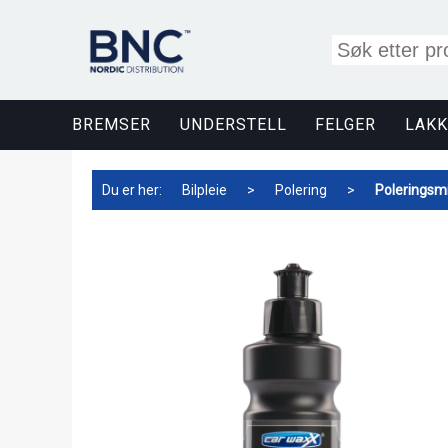
BREMSER
UNDERSTELL
FELGER
LAKK
Du er her:
Bilpleie
>
Polering
>
Poleringsmi