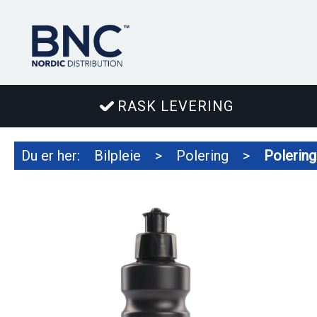
RASK LEVERING
Du er her:
Bilpleie
>
Polering
>
Polering