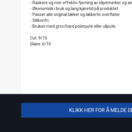
- Raskere og mer effektiv fjerning av slipemerker og a
- Økonomisk i bruk og lang kjøretid på produktet
- Passer alle original lakker og lakkerte overflater.
- Silikonfri.
- Brukes med grov/hard polerpute eller ullpute.
Cut: 9/10
Glans: 6/10
KLIKK HER FOR Å MELDE 