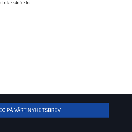
ndre lakkdefekter.
DEG PÅ VÅRT NYHETSBREV