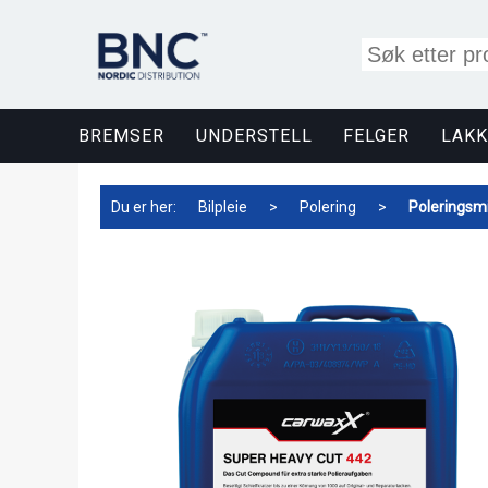
BREMSER
UNDERSTELL
FELGER
LAKK
Du er her:
Bilpleie
>
Polering
>
Poleringsmi