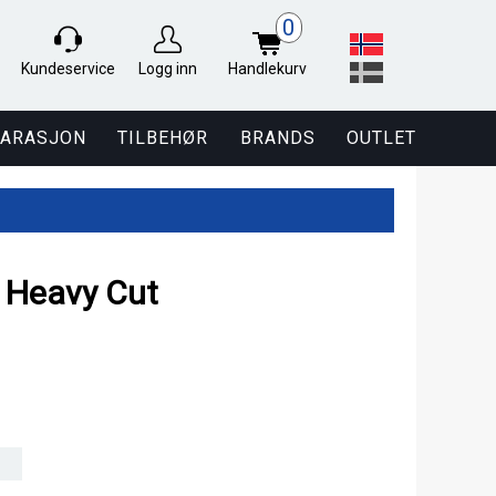
0
Kundeservice
Logg inn
Handlekurv
PARASJON
TILBEHØR
BRANDS
OUTLET
 Heavy Cut