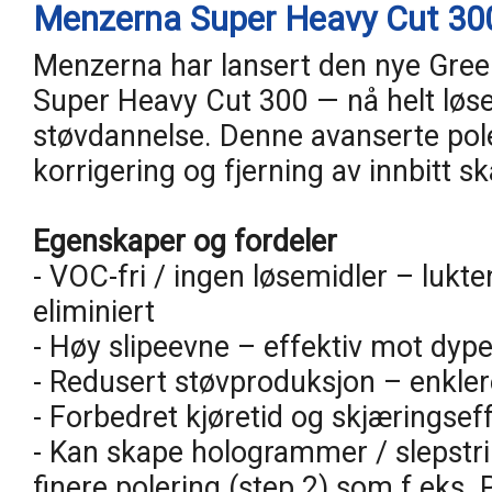
Menzerna Super Heavy Cut 300
Menzerna har lansert den nye Gree
Super Heavy Cut 300 — nå helt løse
støvdannelse. Denne avanserte pole
korrigering og fjerning av innbitt sk
Egenskaper og fordeler
- VOC-fri / ingen løsemidler – lukte
eliminiert
- Høy slipeevne – effektiv mot dype
- Redusert støvproduksjon – enkler
- Forbedret kjøretid og skjæringseffek
- Kan skape hologrammer / slepstri
finere polering (step 2) som f.eks.