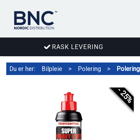
RASK LEVERING
Du er her:
Bilpleie
>
Polering
>
Polering
- 25%