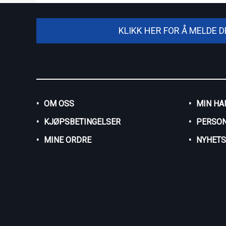
KLIKK HER FOR Å MELDE 
OM OSS
MIN HA
KJØPSBETINGELSER
PERSO
MINE ORDRE
NYHET