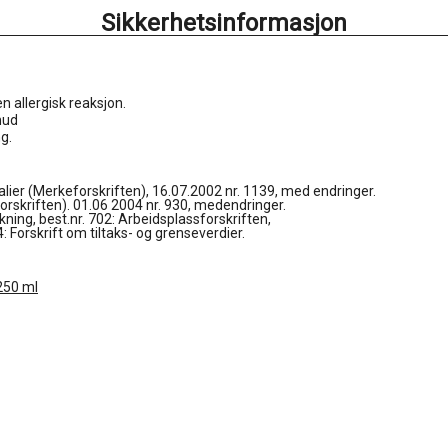
Sikkerhetsinformasjon
n allergisk reaksjon.
hud
g.
kalier (Merkeforskriften), 16.07.2002 nr. 1139, med endringer.

orskriften). 01.06 2004 nr. 930, medendringer.

ning, best.nr. 702: Arbeidsplassforskriften,

4: Forskrift om tiltaks- og grenseverdier.
250 ml