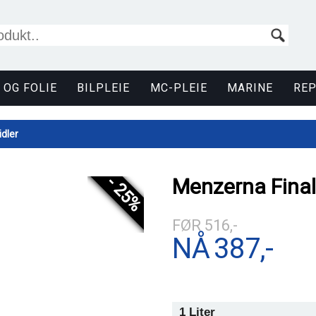
 OG FOLIE
BILPLEIE
MC-PLEIE
MARINE
RE
dler
- 25%
Menzerna Final
FØR
516,-
NÅ
387,-