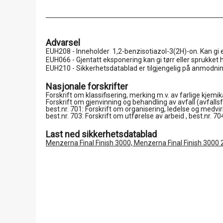
Advarsel
EUH208 - Inneholder 1,2-benzisotiazol-3(2H)-on. Kan gi e
EUH066 - Gjentatt eksponering kan gi tørr eller sprukket 
EUH210 - Sikkerhetsdatablad er tilgjengelig på anmodnin
Nasjonale forskrifter
Forskrift om klassifisering, merking m.v. av farlige kjemi
Forskrift om gjenvinning og behandling av avfall (avfallsf
best.nr. 701: Forskrift om organisering, ledelse og medvirk
best.nr. 703: Forskrift om utførelse av arbeid , best.nr. 70
Last ned sikkerhetsdatablad
Menzerna Final Finish 3000, Menzerna Final Finish 3000 