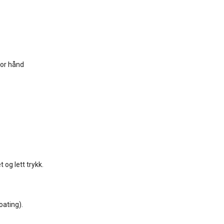
for hånd
 og lett trykk.
oating).