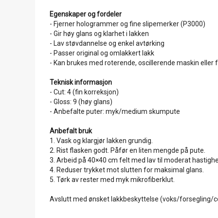
Egenskaper og fordeler
- Fjerner hologrammer og fine slipemerker (P3000)
- Gir høy glans og klarhet i lakken
- Lav støvdannelse og enkel avtørking
- Passer original og omlakkert lakk
- Kan brukes med roterende, oscillerende maskin eller 
Teknisk informasjon
- Cut: 4 (fin korreksjon)
- Gloss: 9 (høy glans)
- Anbefalte puter: myk/medium skumpute
Anbefalt bruk
1. Vask og klargjør lakken grundig.
2. Rist flasken godt. Påfør en liten mengde på pute.
3. Arbeid på 40×40 cm felt med lav til moderat hastighet
4. Reduser trykket mot slutten for maksimal glans.
5. Tørk av rester med myk mikrofiberklut.
Avslutt med ønsket lakkbeskyttelse (voks/forsegling/c