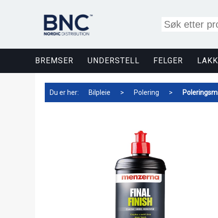
BREMSER
UNDERSTELL
FELGER
LAKK
Du er her:
Bilpleie
>
Polering
>
Poleringsmi