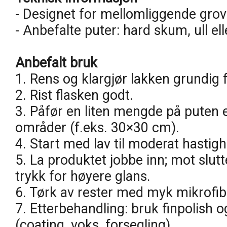
- Designet for mellomliggende grov
- Anbefalte puter: hard skum, ull el
Anbefalt bruk
1. Rens og klargjør lakken grundig f
2. Rist flasken godt.
3. Påfør en liten mengde på puten e
områder (f.eks. 30×30 cm).
4. Start med lav til moderat hastighe
5. La produktet jobbe inn; mot slut
trykk for høyere glans.
6. Tørk av rester med myk mikrofib
7. Etterbehandling: bruk finpolish 
(coating, voks, forsegling).