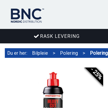
RASK LEVERING
Du er her:
Bilpleie
>
Polering
>
Polering
- 25%