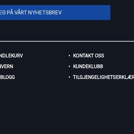
DEG PÅ VÅRT NYHETSBREV
NDLEKURV
KONTAKT OSS
NVERN
KUNDEKLUBB
SBLOGG
TILGJENGELIGHETSERKLÆR