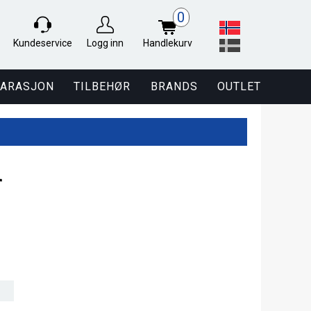
0
Kundeservice
Logg inn
Handlekurv
PARASJON
TILBEHØR
BRANDS
OUTLET
r