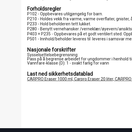
Forholdsregler
P102 - Oppbevares utilgjengelig for barn.
P210 - Holdes vekk fra varme, varme overflater, gnister, 
P233 - Hold beholderen tett lukket.
P280 - Benytt vernehansker /verneklær/øyevern/ansikts
P403 + P235 - Oppbevares på et godt ventilert sted. Oppb
P501 - Innhold/beholder leveres til leveres i samsvar me
Nasjonale forskrifter
Sysselsettelsebegrensning:

Pass på å begrense arbeidet for ungdommer i henhold ti
Vannfare-klasse (D): 1 - svakt farlig for vann
Last ned sikkerhetsdatablad
CARPRO Eraser 1000 ml, Carpro Eraser 20 liter, CARPRO