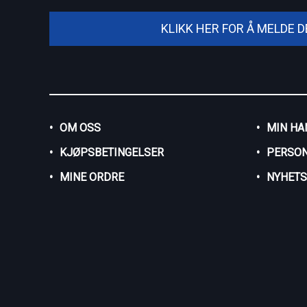
KLIKK HER FOR Å MELDE 
OM OSS
MIN HA
KJØPSBETINGELSER
PERSO
MINE ORDRE
NYHET