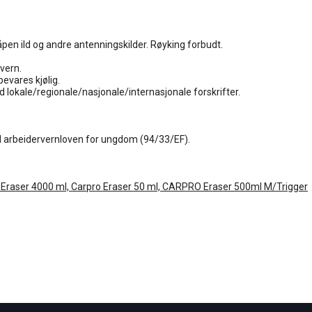
åpen ild og andre antenningskilder. Røyking forbudt.
vern.
evares kjølig.
d lokale/regionale/nasjonale/internasjonale forskrifter.
l arbeidervernloven for ungdom (94/33/EF).

 Eraser 4000 ml, Carpro Eraser 50 ml, CARPRO Eraser 500ml M/Trigger