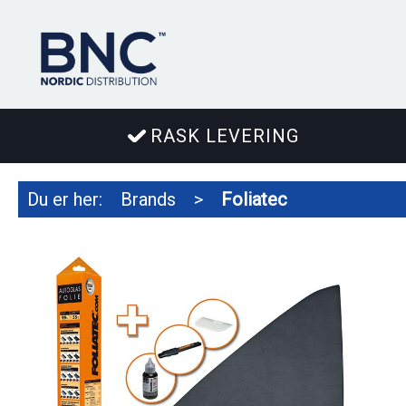
RASK LEVERING
Du er her:
Brands
>
Foliatec