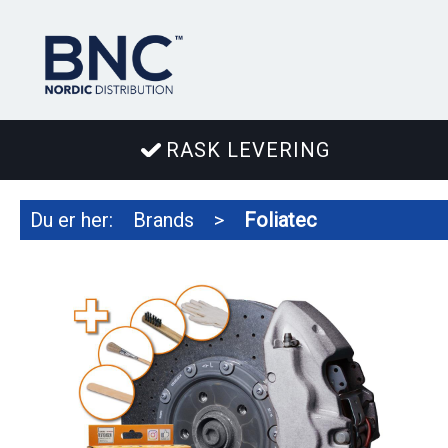
RASK LEVERING
Du er her:
Brands
>
Foliatec