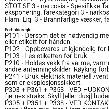
STOT SE 3 - narcosis - Spesifikke Ta
eksponering, farekategori 3 - narko
Flam. Liq. 3 - Brannfarlige væsker, f
Forholdsregler
P101 - Dersom det er nødvendig med
eller etikett for hånden.
P102 - Oppbevares utilgjengelig for 
P103 - Les etiketten før bruk.
P210 - Holdes vekk fra varme, varme 
andre antenningskilder. Røyking for
P241 - Bruk elektrisk materiell /vent
som er eksplosjonssikkert.
P303 + P361 + P353 - VED HUDKONTAK
fjernes straks. Skyll [eller dusj] hu
P305 + P351 + P338 - VED KONTAKT