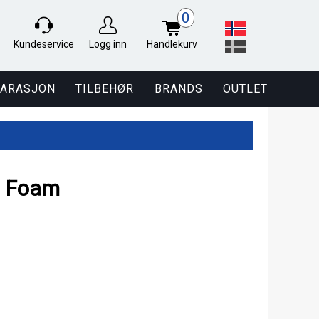
0
Kundeservice
Logg inn
Handlekurv
PARASJON
TILBEHØR
BRANDS
OUTLET
d Foam