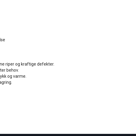
lse
e riper og kraftige defekter.
tter behov.
rykk og varme.
agring.