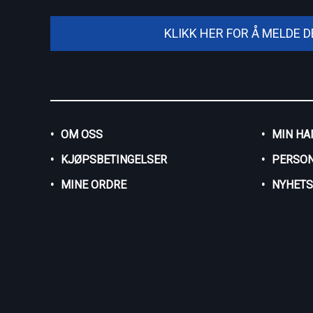
KLIKK HER FOR Å MELDE 
OM OSS
MIN HA
KJØPSBETINGELSER
PERSO
MINE ORDRE
NYHET