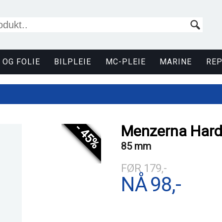
 OG FOLIE
BILPLEIE
MC-PLEIE
MARINE
RE
- 45%
Menzerna Har
85 mm
FØR
179,-
NÅ
98,-