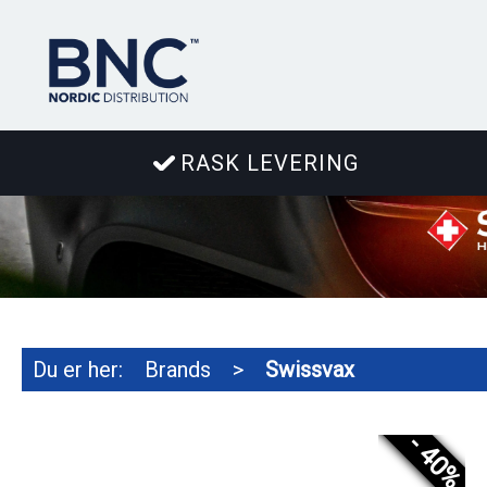
RASK LEVERING
Du er her:
Brands
>
Swissvax
- 40%