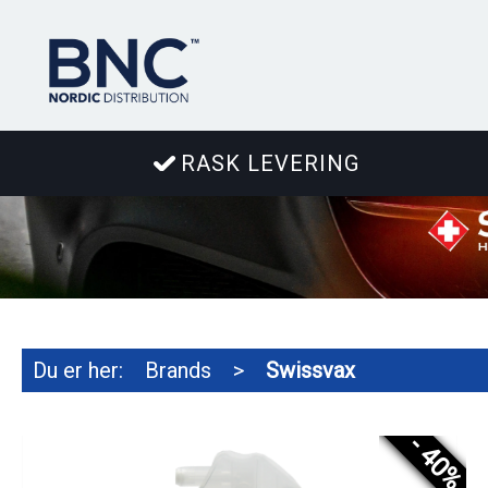
RASK LEVERING
Du er her:
Brands
>
Swissvax
- 40%