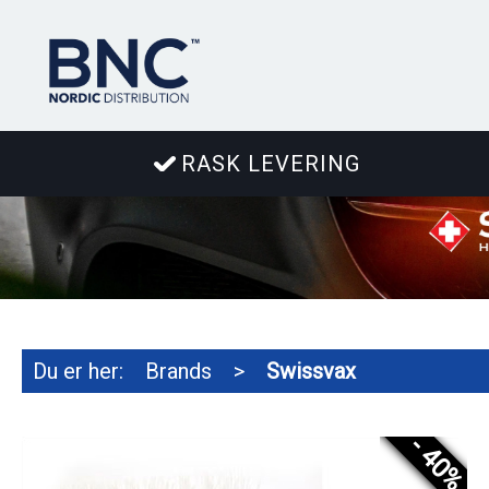
RASK LEVERING
Du er her:
Brands
>
Swissvax
- 40%