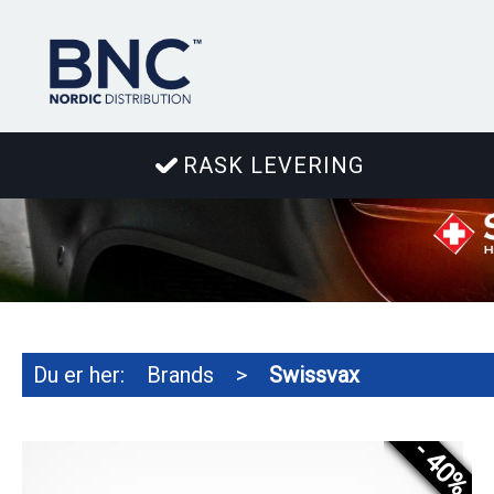
RASK LEVERING
Du er her:
Brands
>
Swissvax
- 40%