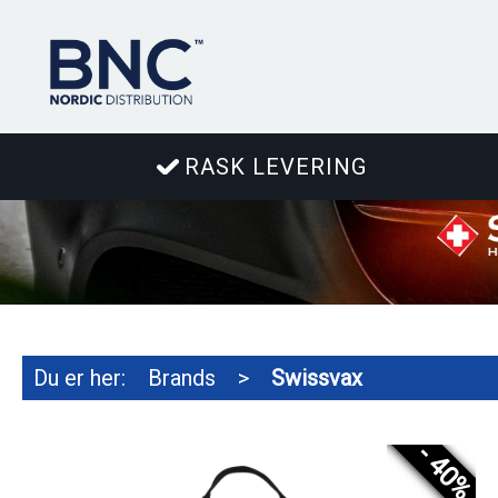
RASK LEVERING
Du er her:
Brands
>
Swissvax
- 40%