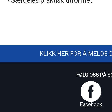
- Særdeles praktisk utformet.
KLIKK HER FOR Å MELDE 
FØLG OSS PÅ S
Facebook