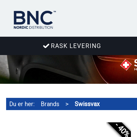
RASK LEVERING
Du er her:
Brands
>
Swissvax
- 40%