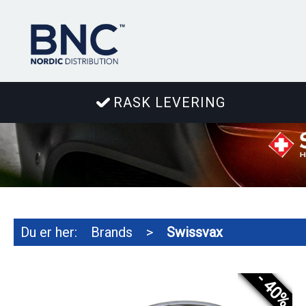
RASK LEVERING
Du er her:
Brands
>
Swissvax
- 40%