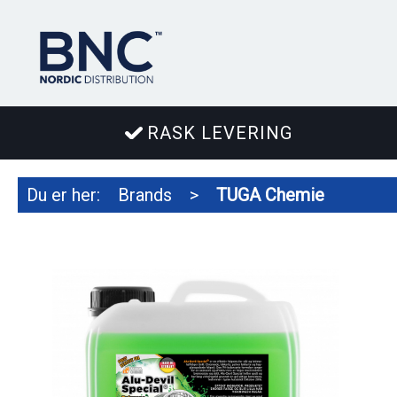
RASK LEVERING
Du er her:
Brands
>
TUGA Chemie