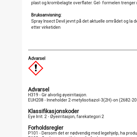
plast og krombelagte overflater. Gel- formelen trenger 
Bruksanvisning:
Spray Insect Devil jevnt på det aktuelle området og la d
etter virketiden
Advarsel
Advarsel
H319 - Gir alvorlig øyeirritasjon.
EUH208 - Inneholder 2-metylisotiazol-3(2H)-on (2682-20-4
Klassifikasjonskoder
Eye Irrit. 2 - Øyeirritasjon, farekategori 2
Forholdsregler
P101 - Dersom det er nødvendig med legehjelp, ha produk