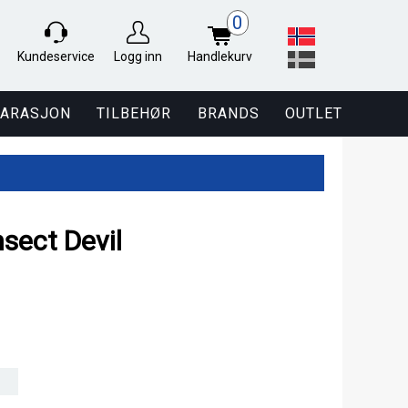
0
Kundeservice
Logg inn
Handlekurv
PARASJON
TILBEHØR
BRANDS
OUTLET
sect Devil