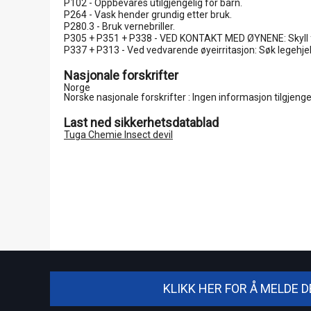
P102 - Oppbevares utilgjengelig for barn.
P264 - Vask hender grundig etter bruk.
P280.3 - Bruk vernebriller.
P305 + P351 + P338 - VED KONTAKT MED ØYNENE: Skyll forsi
P337 + P313 - Ved vedvarende øyeirritasjon: Søk legehjel
Nasjonale forskrifter
Norge

Norske nasjonale forskrifter : Ingen informasjon tilgjengel
Last ned sikkerhetsdatablad
Tuga Chemie Insect devil
KLIKK HER FOR Å MELDE 