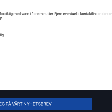
ktig med vann i flere minutter. Fjern eventuelle kontaktlinser dersom d
p.
ig.
DEG PÅ VÅRT NYHETSBREV