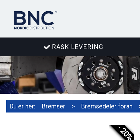
RASK LEVERING
Du er her:
Bremser
>
Bremsedeler foran
- 20%