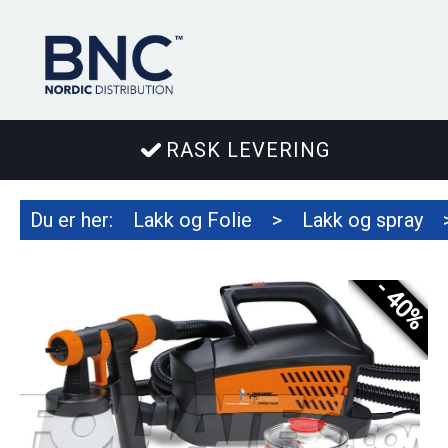
RASK LEVERING
Du er her:
Lakk og Folie
>
Lakk og spray
- 40%