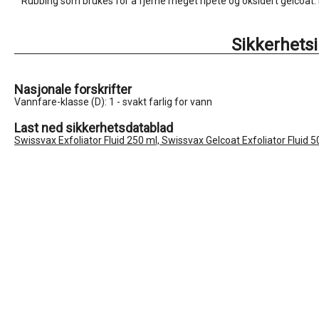
Rubbing som brukes for å fjerne meget ripete og oksidert gelcoat
Sikkerhets
Nasjonale forskrifter
Vannfare-klasse (D): 1 - svakt farlig for vann
Last ned sikkerhetsdatablad
Swissvax Exfoliator Fluid 250 ml, Swissvax Gelcoat Exfoliator Fluid 5