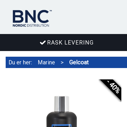
RASK LEVERING
Du er her:
Marine
>
Gelcoat
- 40%