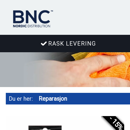
RASK LEVERING
Du er her:
Reparasjon
- 15%