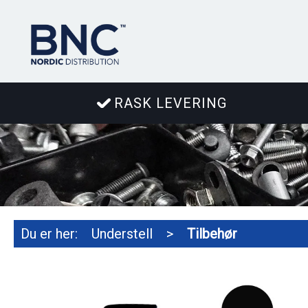
RASK LEVERING
Du er her:
Understell
>
Tilbehør